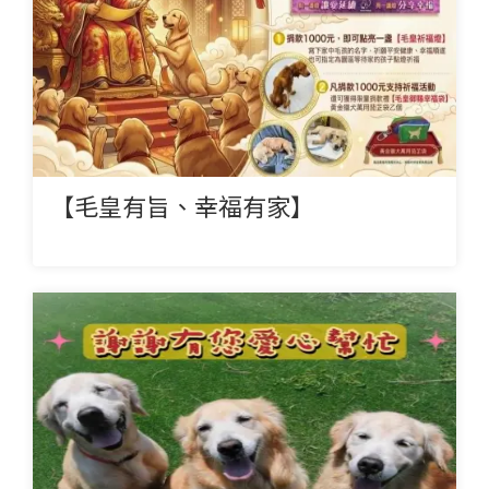
【毛皇有旨、幸福有家】