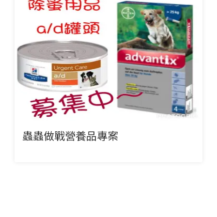
蟲蟲做戰營養品專案