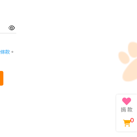
條款
。
0