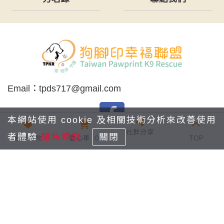
Email：
tpds717@gmail.com
本網站使用 cookie 及相關技術分析來改善使用
社群分享
者體驗
隱私條款
關閉
我要捐款
愛心車
0
TOP
版權宣告
隱私條款
瀏覽量：1,797,800
© 2022 狗腳印幸福聯盟 All content rights reserved.
Powered by Linkuswell Information Co., Ltd.