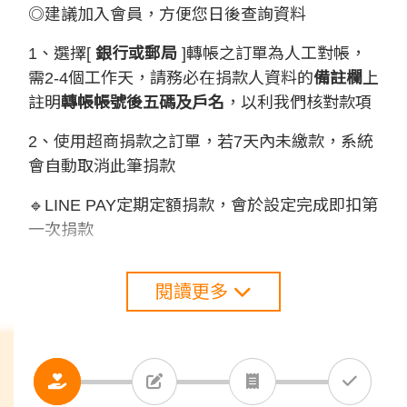
◎建議加入會員，方便您日後查詢資料
1、選擇[
銀行或郵局
]轉帳之訂單為人工對帳，
需2-4個工作天，請務必在捐款人資料的
備註欄
上
註明
轉帳帳號後五碼
及戶名
，以利我們核對款項
2、使用超商捐款之訂單，若7天內未繳款，系統
會自動取消此筆捐款
🔹LINE PAY定期定額捐款，會於設定完成即扣第
一次捐款
閱讀更多