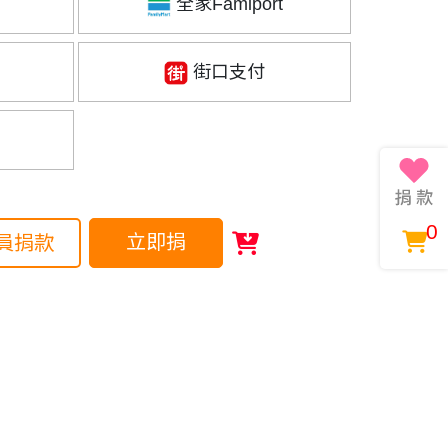
全家Famiport
街口支付
0
立即捐
員捐款