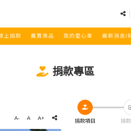
線上捐款
義賣商品
我的愛心車
最新消息/
捐款專區
A-
A
A+
捐款項目
捐款