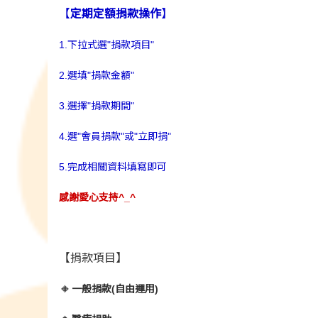
【
定期定額捐款操作
】
1.下拉式選"捐款項目"
2.選填"捐款金額"
3.選擇"捐款期間"
4.選"會員捐款"或"立即捐"
5.完成相關資料填寫即可
感謝愛心支持^_^
【捐款項目】
🔸
一般捐款(自由運用)