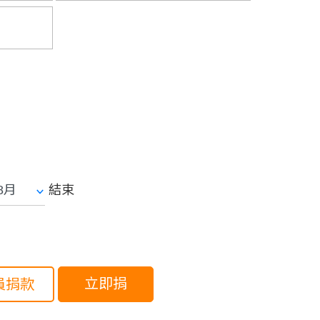
結束
立即捐
員捐款