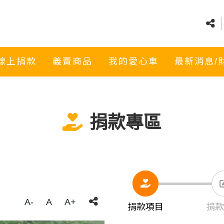
線上捐款
義賣商品
我的愛心車
最新消息/
捐款專區
A-
A
A+
捐款項目
捐款