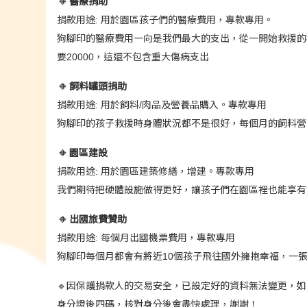
🔸
醫療捐助
捐款用途: 用於園區孩子們的醫療費用，專款專用。
狗腳印的醫療費用一向是我們最大的支出，從一開始救援的
要20000，這還不包含重大傷病支出
🔸
飼料罐頭捐助
捐款用途: 用於飼料/肉品及營養品購入。專款專用
狗腳印的孩子救援時身體狀況都不是很好，每個月的飼料營
🔸
園區建設
捐款用途: 用於園區建築修繕，增建。專款專用
我們期待把硬體設施做得更好，讓孩子們在園區裡也能享有
🔸
出國旅費贊助
捐款用途: 每個月出國機票費用，專款專用
狗腳印每個月都會有將近10個孩子飛往國外擁抱幸福，一
🔹因保護捐款人的交易安全，已設定好的資料無法變更，
身分證後四碼，核對身分後會盡快處理，謝謝！