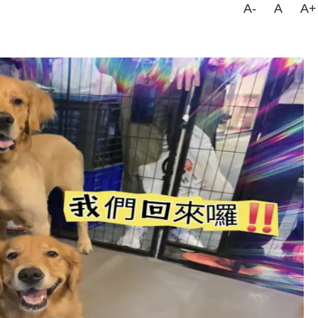
A-
A
A+