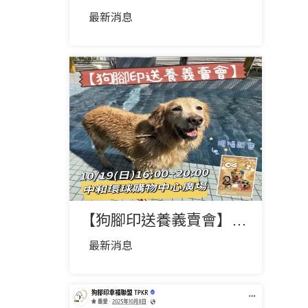
最新消息
【狗腳印送養義賣會】來囉🎉💕
最新消息