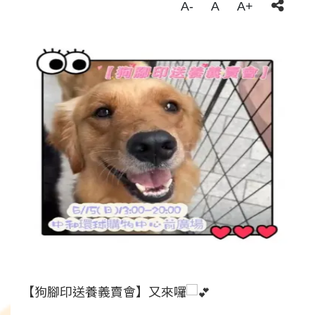
A-
A
A+
【狗腳印送養義賣會】又來囉