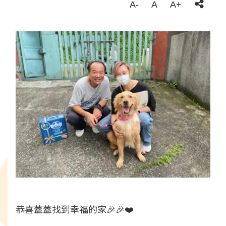
A-
A
A+
恭喜蓋蓋找到幸福的家🎉🎉❤️