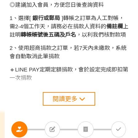
◎建議加入會員，方便您日後查詢資料
1、選擇[
銀行或郵局
]轉帳之訂單為人工對帳，
需2-4個工作天，請務必在捐款人資料的
備註欄
上
註明
轉帳帳號後五碼
及戶名
，以利我們核對款項
2、使用超商捐款之訂單，若7天內未繳款，系統
會自動取消此筆捐款
🔹LINE PAY定期定額捐款，會於設定完成即扣第
一次捐款
閱讀更多