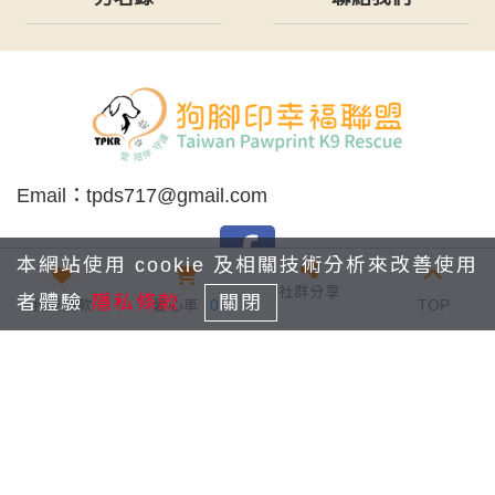
Email：
tpds717@gmail.com
本網站使用 cookie 及相關技術分析來改善使用
社群分享
者體驗
隱私條款
關閉
我要捐款
愛心車
0
TOP
版權宣告
隱私條款
瀏覽量：1,793,970
© 2022 狗腳印幸福聯盟 All content rights reserved.
Powered by Linkuswell Information Co., Ltd.