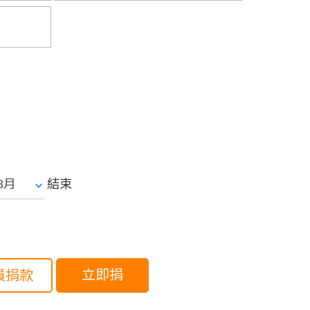
結束
立即捐
員捐款