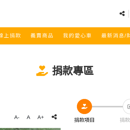
線上捐款
義賣商品
我的愛心車
最新消息/
捐款專區
A-
A
A+
捐款項目
捐款