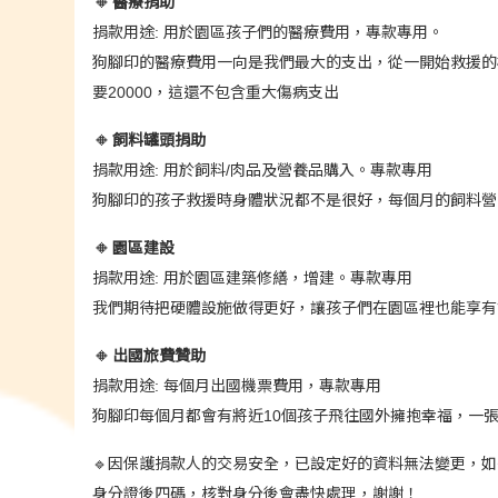
🔸
醫療捐助
捐款用途: 用於園區孩子們的醫療費用，專款專用。
狗腳印的醫療費用一向是我們最大的支出，從一開始救援的
要20000，這還不包含重大傷病支出
🔸
飼料罐頭捐助
捐款用途: 用於飼料/肉品及營養品購入。專款專用
狗腳印的孩子救援時身體狀況都不是很好，每個月的飼料營
🔸
園區建設
捐款用途: 用於園區建築修繕，增建。專款專用
我們期待把硬體設施做得更好，讓孩子們在園區裡也能享有
🔸
出國旅費贊助
捐款用途: 每個月出國機票費用，專款專用
狗腳印每個月都會有將近10個孩子飛往國外擁抱幸福，一
🔹因保護捐款人的交易安全，已設定好的資料無法變更，
身分證後四碼，核對身分後會盡快處理，謝謝！