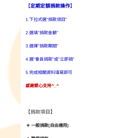
【
定期定額捐款操作
】
1.下拉式選"捐款項目"
2.選填"捐款金額"
3.選擇"捐款期間"
4.選"會員捐款"或"立即捐"
5.完成相關資料填寫即可
感謝愛心支持^_^
【捐款項目】
🔸
一般捐款(自由運用)