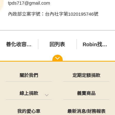
tpds717@gmail.com
內政部立案字號：台內社字第1020195746號
善化收容所救援的Cathy 找到幸福的家了🎉🎉❤️
回列表
Robin找到幸福的家囉🎉🎉❤️
關於我們
定期定額捐款
線上捐款
義賣商品
我的愛心車
最新消息/財務報表