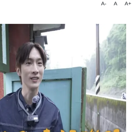
A-
A
A+