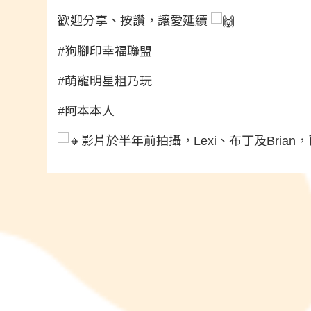
歡迎分享、按讚，讓愛延續
#狗腳印幸福聯盟
#萌寵明星粗乃玩
#阿本本人
影片於半年前拍攝，Lexi、布丁及Bria