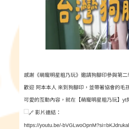
感謝《萌寵明星粗乃玩》邀請狗腳印參與第二
歡迎
阿本本人
來到狗腳印，並帶著協會的毛
可愛的互動內容，就在【萌寵明星粗乃玩】yt
影片連結：
https://youtu.be/-bVGLwoOpnM?si=bKJdru