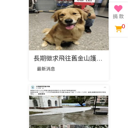
0
長期徵求飛往舊金山護犬大使❤️
最新消息