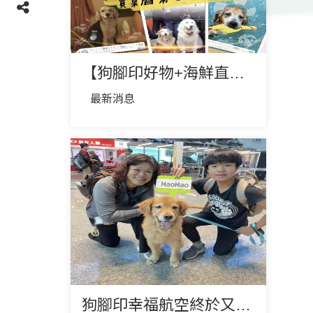
【狗腳印好物+海鮮直播義賣】
最新消息
狗腳印幸福航空終於又要飛了✈️