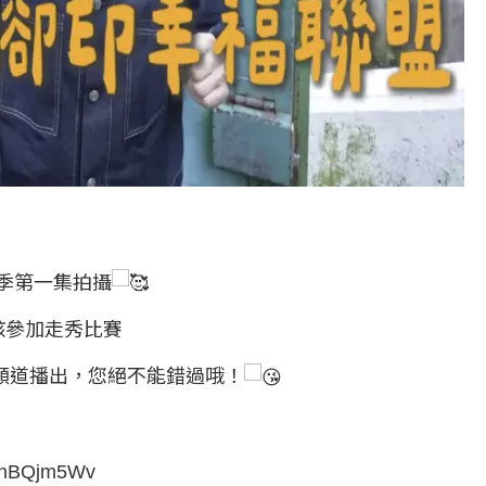
季第一集拍攝
孩參加走秀比賽
頻道播出，您絕不能錯過哦！
kahBQjm5Wv