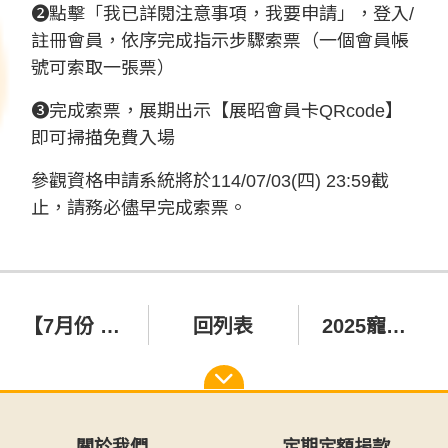
❷點擊「我已詳閱注意事項，我要申請」，登入/
註冊會員，依序完成指示步驟索票（一個會員帳
號可索取一張票）
❸完成索票，展期出示【展昭會員卡QRcode】
即可掃描免費入場
參觀資格申請系統將於114/07/03(四) 23:59截
止，請務必儘早完成索票。
【7月份 園區參觀】
回列表
2025寵物展【小型犬+貓】送養
關於我們
定期定額捐款