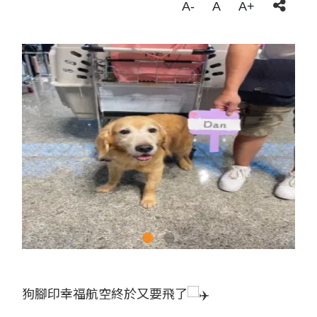
A-
A
A+
狗腳印幸福航空終於又要飛了