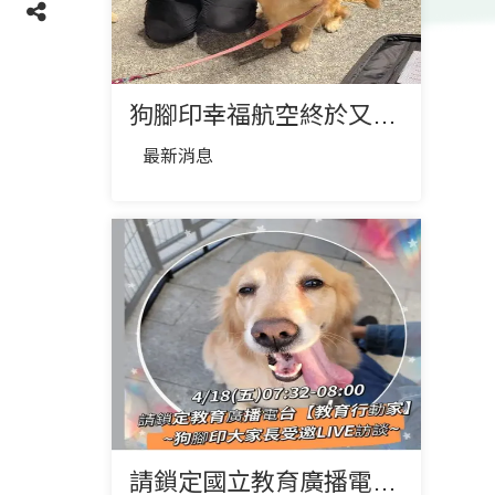
狗腳印幸福航空終於又要飛了✈️
最新消息
請鎖定國立教育廣播電台【教育行動家】節目