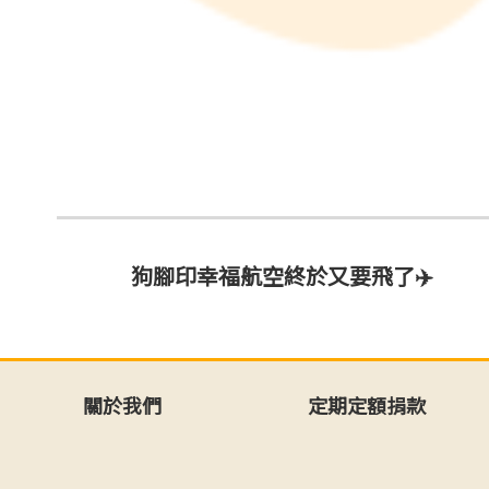
狗腳印幸福航空終於又要飛了✈️
關於我們
定期定額捐款