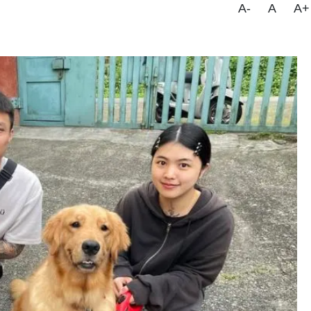
A-
A
A+