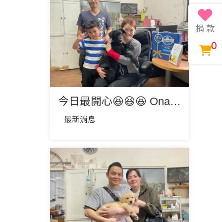
0
今日最開心😆😆😆 Ona歐娜找到幸福的家囉🎉🎉🎉❤️
最新消息