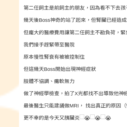
第二任飼主是前飼主的朋友，因為看不下去孩子
幾天後Boss神奇的站了起來，但腎臟已經造
但龐大的醫療費用讓第二任飼主不勘負荷，緊急
我們接手趕緊帶至醫院
原本慢性腎衰有被被控制住
但這幾天Boss開始出現神經症狀
肢體不協調、癱軟無力
做了神經學檢查，拍了X光都找不出導致他神經
最後醫生只能建議做MRI， 找出真正的原因
更不幸的是今天又胰臟炎