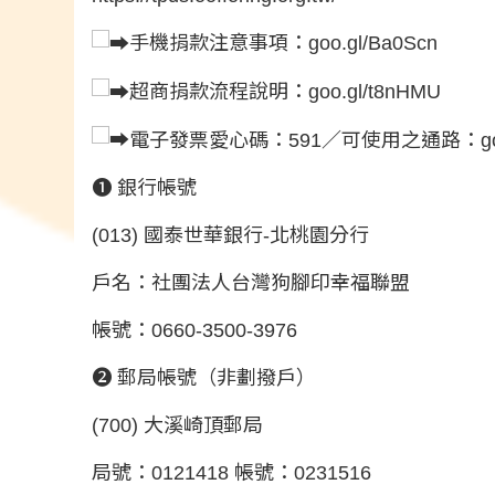
手機捐款注意事項：
goo.gl/Ba0Scn
超商捐款流程說明：
goo.gl/t8nHMU
電子發票愛心碼：591／可使用之通路：
g
❶ 銀行帳號
(013) 國泰世華銀行-北桃園分行
戶名：社團法人台灣狗腳印幸福聯盟
帳號：0660-3500-3976
❷ 郵局帳號（非劃撥戶）
(700) 大溪崎頂郵局
局號：0121418 帳號：0231516