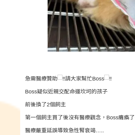
急需醫療贊助
請大家幫忙Boss
Boss疑似近親交配命運坎坷的孩子
前後換了2個飼主
第一個飼主買了後沒有醫療觀念，Boss癱瘓
醫療嚴重延誤導致急性腎衰竭…..