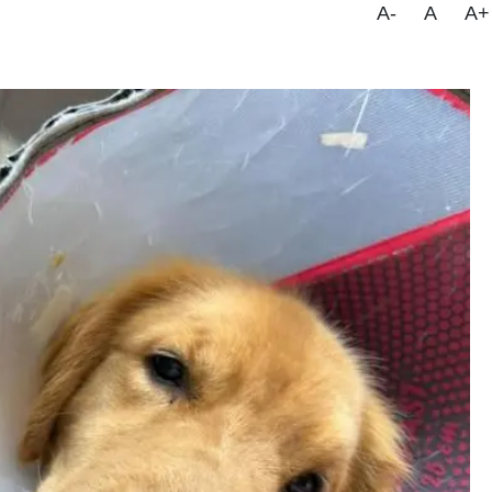
A-
A
A+