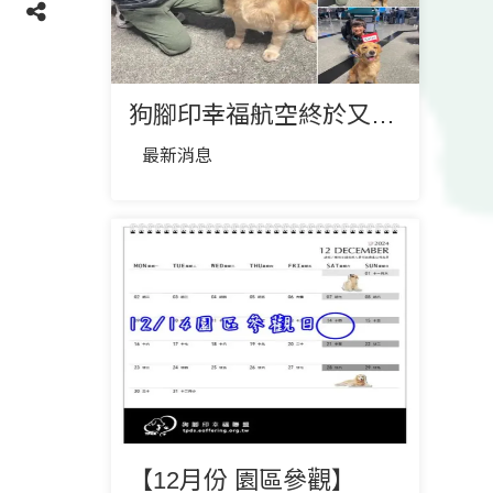
狗腳印幸福航空終於又要飛了 2024/12月幸福名單
最新消息
【12月份 園區參觀】