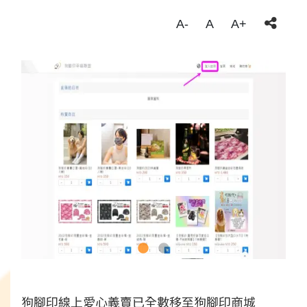
A-
A
A+
狗腳印線上愛心義賣已全數移至狗腳印商城