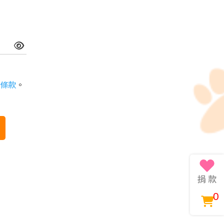
條款
。
0