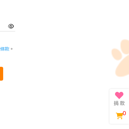
條款
。
0