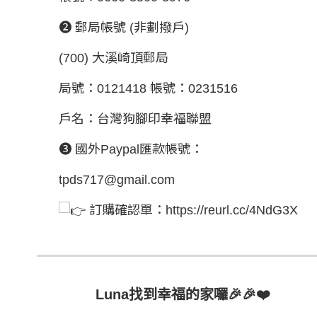
❷ 郵局帳號 (非劃撥戶)
(700) 大溪崎頂郵局
局號：0121418 帳號：0231516
戶名：台灣狗腳印幸福聯盟
❸ 國外Paypal匯款帳號：
tpds717@gmail.com
訂購確認單：
https://reurl.cc/4NdG3X
Luna找到幸福的家囉🎉🎉❤️