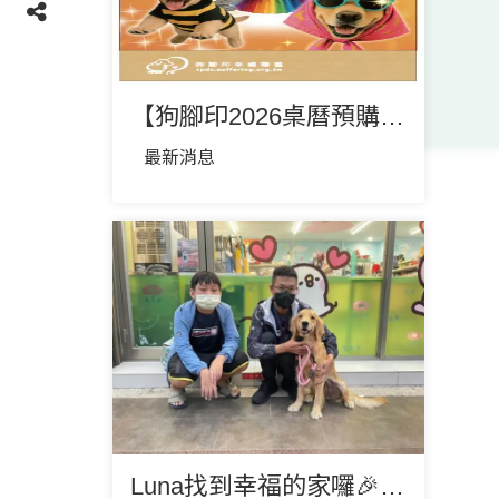
【狗腳印2026桌曆預購緊急公告】
最新消息
Luna找到幸福的家囉🎉🎉❤️