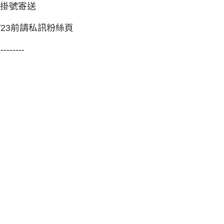
順序掛號寄送
8/23前請私訊粉絲頁
---------