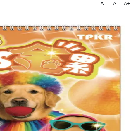
A-
A
A+